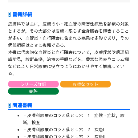
皮膚科では主に，皮膚の小・細血管の障害性疾患を診療の対象
とするが，その大部分は皮膚に限らず全身臓器を障害すること
が多い．血管炎・血行障害に含まれる疾患は多彩であり，その
病態把握はときに複雑である．
本書は代表的な血管炎と血行障害について，皮膚症状や病理組
織所見，診断基準，治療の手順などを，豊富な図表やコラム欄
などにより日常診療に役立つようにわかりやすく解説してい
る．
シリーズ詳細
お得なセット
書評
関連書籍
・皮膚科診療のコツと落とし穴 1 症候・症状，診
断，検査
・皮膚科診療のコツと落とし穴 2 疾患I
・皮膚科診療のコツと落とし穴 3 疾患II