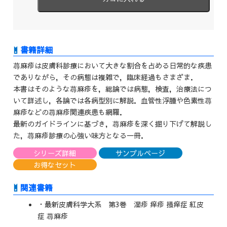
蕁麻疹は皮膚科診療において大きな割合を占める日常的な疾患
でありながら，その病態は複雑で，臨床経過もさまざま．
本書はそのような蕁麻疹を，総論では病態，検査，治療法につ
いて詳述し，各論では各病型別に解説．血管性浮腫や色素性蕁
麻疹などの蕁麻疹関連疾患も網羅．
最新のガイドラインに基づき，蕁麻疹を深く掘り下げて解説し
た，蕁麻疹診療の心強い味方となる一冊．
シリーズ詳細
サンプルページ
お得なセット
関連書籍
・最新皮膚科学大系 第3巻 湿疹 痒疹 掻痒症 紅皮
症 蕁麻疹