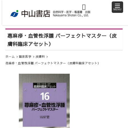
toggle
naviga
蕁麻疹・血管性浮腫 パーフェクトマスター（皮
膚科臨床アセット）
ホーム
臨床医学
皮膚科
蕁麻疹・血管性浮腫 パーフェクトマスター（皮膚科臨床アセット）