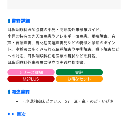
耳鼻咽喉科医師必携の小児・高齢者外来診療ガイド．
小児に特有の先天性疾患やアレルギー性疾患，重複障害，音
声・言語障害，自閉症関連障害児などの特徴と診察のポイン
ト，高齢者に多くみられる聴覚障害や平衡障害，嚥下障害など
への対応，耳鼻咽喉科在宅医療の現状などを解説．
耳鼻咽喉科外来診療に役立つ実践的指南書．
シリーズ詳細
書評
M2PLUS
お得なセット
関連書籍
・小児科臨床ピクシス 27 耳・鼻・のど・いびき
目次