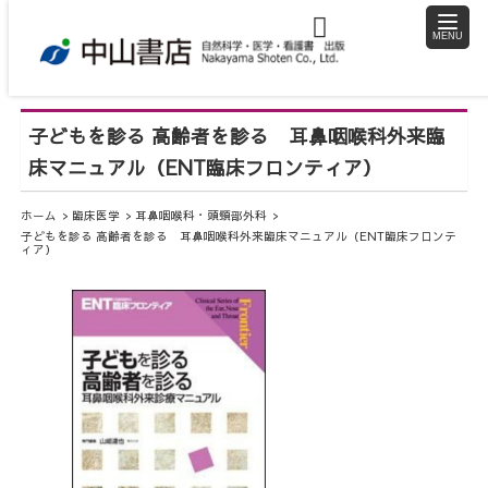
toggle
naviga
子どもを診る 高齢者を診る 耳鼻咽喉科外来臨
床マニュアル（ENT臨床フロンティア）
ホーム
臨床医学
耳鼻咽喉科・頭頸部外科
子どもを診る 高齢者を診る 耳鼻咽喉科外来臨床マニュアル（ENT臨床フロンテ
ィア）