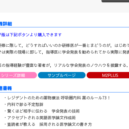
子版は下記ボタンより購入できます
研修に際して，どうすればいいのか研修医が一番とまどうのが，はじめ
では実際の現場に即して，指導医に学会発表を勧められてから実際に発
医の指導経験が豊富な著者が，リアルな学会発表のノウハウを披露する
シリーズ詳細
サンプルページ
M2PLUS
連書籍
・レジデントのための薬物療法 呼吸器内科 薬のルール73！
・内科で診る不定愁訴
・驚くほど相手に伝わる 学会発表の技術
・アクセプトされる英語医学論文作成術
・査読者が教える 採用される医学論文の書き方