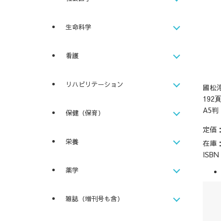
生命科学
看護
リハビリテーション
國松
192
A5判
保健（保育）
定価
栄養
在庫
ISB
薬学
雑誌（増刊号も含）