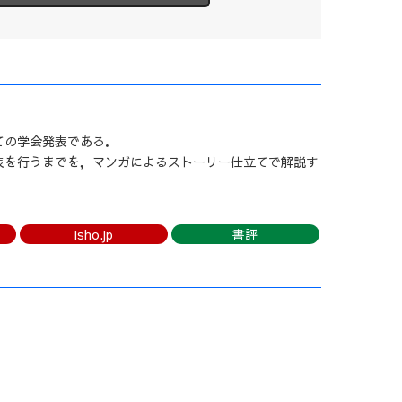
ての学会発表である．
表を行うまでを，マンガによるストーリー仕立てで解説す
．
isho.jp
書評