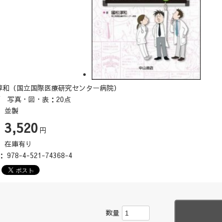
淳和（国立国際医療研究センター病院）
頁 写真・図・表：20点
 並製
3,520
：
円
：
在庫有り
N：
978-4-521-74368-4
数量