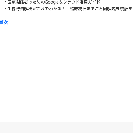
・医療関係者のためのGoogle＆クラウド活用ガイド
・生存時間解析がこれでわかる！ 臨床統計まるごと図解臨床統計ま
目次