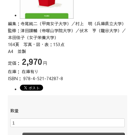
編集：寺尾純二（甲南女子大学）／村上 明（兵庫県立大学）
監修：津田謹輔（帝塚山学院大学）／伏木 亨（龍谷大学）／
本田佳子（女子栄養大学）
164頁 写真・図・表：153点
A4 並製
2,970
定価：
円
在庫：
在庫有り
ISBN：
978-4-521-74287-8
数量