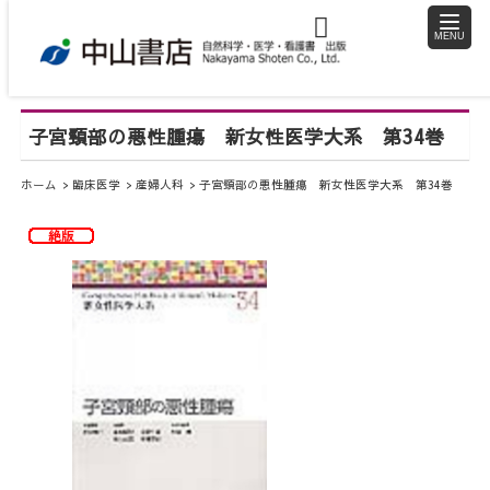
toggle
naviga
子宮頸部の悪性腫瘍 新女性医学大系 第34巻
ホーム
臨床医学
産婦人科
子宮頸部の悪性腫瘍 新女性医学大系 第34巻