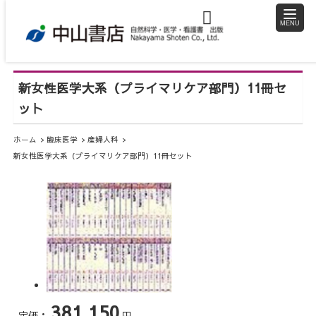
toggle
naviga
新女性医学大系（プライマリケア部門）11冊セ
ット
ホーム
臨床医学
産婦人科
新女性医学大系（プライマリケア部門）11冊セット
381,150
定価：
円