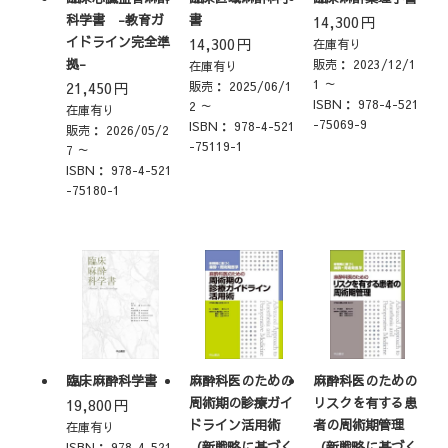
科学書 -教育ガ
書
14,300
円
イドライン完全準
14,300
円
在庫有り
拠-
販売：
2023/12/1
在庫有り
1 ～
21,450
円
販売：
2025/06/1
ISBN：
978-4-521
2 ～
在庫有り
-75069-9
ISBN：
978-4-521
販売：
2026/05/2
-75119-1
7 ～
ISBN：
978-4-521
-75180-1
臨床麻酔科学書
麻酔科医のための
麻酔科医のための
周術期の診療ガイ
リスクを有する患
19,800
円
ドライン活用術
者の周術期管理
在庫有り
（新戦略に基づく
（新戦略に基づく
ISBN：
978-4-521