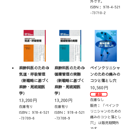
外です。
ISBN：
978-4-521
-73710-2
麻酔科医のための
麻酔科医のための
ペインクリニシャ
気道・呼吸管理
循環管理の実際
ンのための痛みの
（新戦略に基づく
（新戦略に基づく
コツと落とし穴
麻酔・周術期医
麻酔・周術期医
10,560
円
学）
学）
13,200
円
13,200
円
在庫なし
販売：
「ペインク
在庫有り
在庫有り
リニシャンのための
ISBN：
978-4-521
ISBN：
978-4-521
痛みのコツと落とし
-73709-6
-73708-9
穴」 は販売期間外
です。