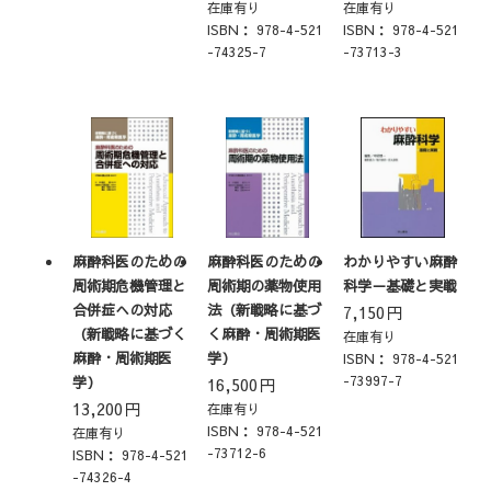
在庫有り
在庫有り
ISBN：
978-4-521
ISBN：
978-4-521
-74325-7
-73713-3
麻酔科医のための
麻酔科医のための
わかりやすい麻酔
周術期危機管理と
周術期の薬物使用
科学－基礎と実戦
合併症への対応
法（新戦略に基づ
7,150
円
（新戦略に基づく
く麻酔・周術期医
在庫有り
麻酔・周術期医
学）
ISBN：
978-4-521
-73997-7
学）
16,500
円
13,200
円
在庫有り
ISBN：
978-4-521
在庫有り
-73712-6
ISBN：
978-4-521
-74326-4