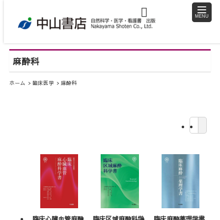
toggle
naviga
麻酔科
ホーム
臨床医学
麻酔科
臨床心臓血管麻酔
臨床区域麻酔科学
臨床麻酔薬理学書