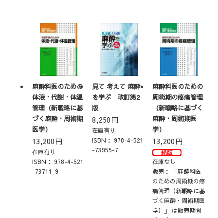
麻酔科医のための
見て 考えて 麻酔
麻酔科医のための
体液・代謝・体温
を学ぶ 改訂第2
周術期の疼痛管理
管理（新戦略に基
版
（新戦略に基づく
づく麻酔・周術期
麻酔・周術期医
8,250
円
医学）
学）
在庫有り
13,200
円
ISBN：
978-4-521
13,200
円
-73955-7
在庫有り
ISBN：
978-4-521
在庫なし
-73711-9
販売：
「麻酔科医
のための周術期の疼
痛管理（新戦略に基
づく麻酔・周術期医
学）」 は販売期間