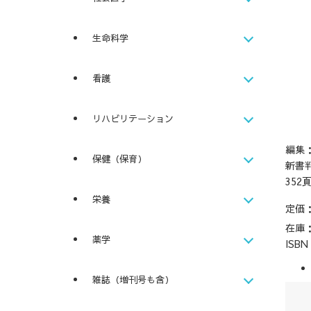
生命科学
看護
リハビリテーション
編集
保健（保育）
新書
352
栄養
定価
在庫
薬学
ISB
雑誌（増刊号も含）