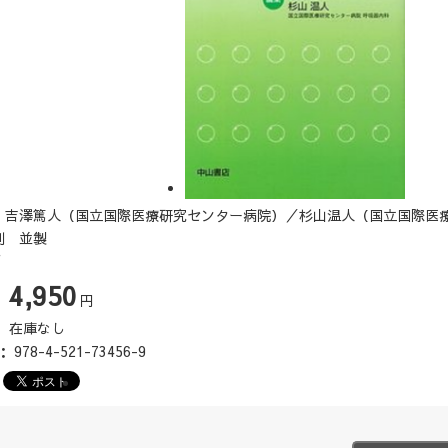
：吉澤篤人（国立国際医療研究センター病院）／杉山温人（国立国際医
判 並製
頁
4,950
：
円
：
在庫なし
N：
978-4-521-73456-9