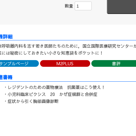
数量
は呼吸器内科を志す若き医師たちのために，国立国際医療研究センター
医には秘密にしておきたい小さな知恵袋をポケットに！
サンプルページ
M2PLUS
書評
連書籍
・レジデントのための薬物療法 抗菌薬はこう使え！
・小児科臨床ピクシス 20 かぜ症候群と合併症
・症状から引く胸部画像診断