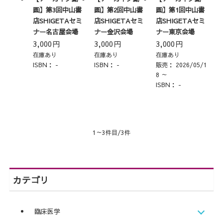
画】第3回中山書
画】第2回中山書
画】第1回中山書
店SHIGETAセミ
店SHIGETAセミ
店SHIGETAセミ
ナー名古屋会場
ナー金沢会場
ナー東京会場
3,000
円
3,000
円
3,000
円
在庫あり
在庫あり
在庫あり
ISBN：
-
ISBN：
-
販売：
2026/05/1
8 ～
ISBN：
-
1～3件目/3件
カテゴリ
臨床医学