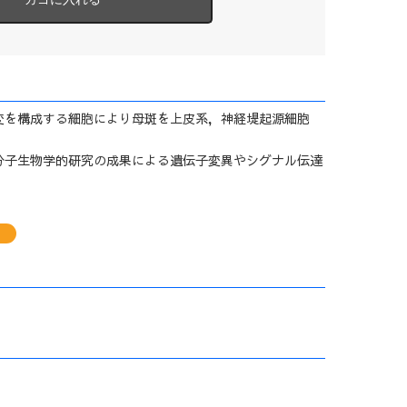
変を構成する細胞により母斑を上皮系，神経堤起源細胞
分子生物学的研究の成果による遺伝子変異やシグナル伝達