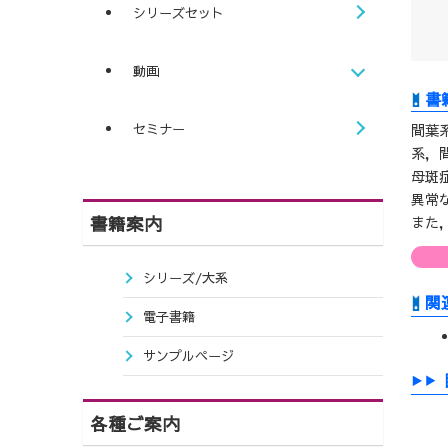
シリーズセット
動画
セミナー
間葉
系，
母斑
異常
書籍案内
また
シリーズ/大系
関
電子書籍
サンプルページ
各種ご案内