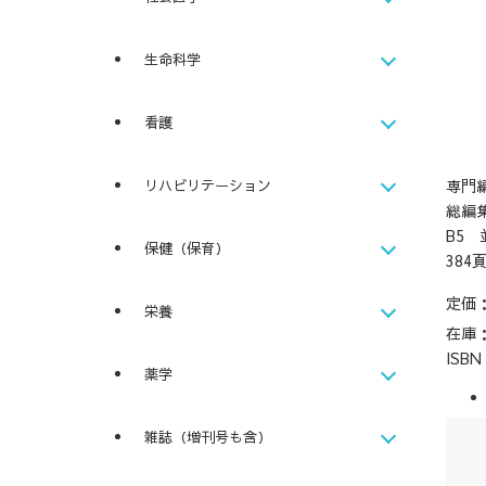
生命科学
看護
専門
リハビリテーション
総編
B5 
保健（保育）
384
定価
栄養
在庫
ISB
薬学
雑誌（増刊号も含）