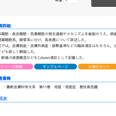
系細胞・表皮細胞・色素細胞の発生過程やメカニズムを総説のうえ，病
間葉細胞系，脈管系に分け，各疾患について詳述した．
症では，皮膚病変・皮膚外病変・診断基準などの臨床項目はもちろん，
なども詳しく解説した．
，新規の疾患概念などもColumn項目として記載した．
シリーズ詳細
サンプルページ
お得なセット
連書籍
・最新皮膚科学大系 第11巻 母斑・母斑症 悪性黒色腫
目次