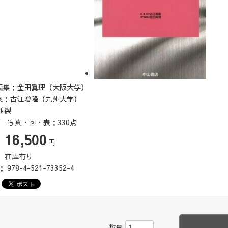
編集：金田眞理（大阪大学）
集：古江増隆（九州大学）
並製
頁 写真・図・表：330点
16,500
：
円
：
在庫有り
N：
978-4-521-73352-4
数量