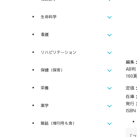
生命科学
看護
リハビリテーション
編集
AB
保健（保育）
160
定価
栄養
在庫
発行
薬学
ISB
雑誌（増刊号も含）
「フ