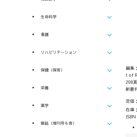
生命科学
看護
リハビリテーション
編集：
保健（保育）
t of 
208
栄養
新書
定価
薬学
在庫
ISB
雑誌（増刊号も含）