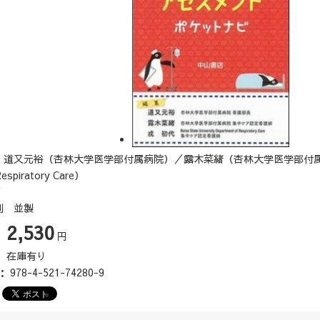
道又元裕（杏林大学医学部付属病院）／露木菜緒（杏林大学医学部付属病院）／戎 初代
Respiratory Care）
頁
判 並製
2,530
：
円
：
在庫有り
N：
978-4-521-74280-9