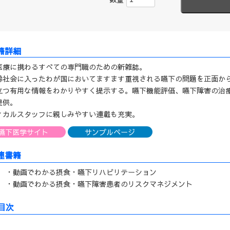
医療に携わるすべての専門職のための新雑誌。
齢社会に入ったわが国においてますます重視される嚥下の問題を正面か
立つ有用な情報をわかりやすく提示する。嚥下機能評価、嚥下障害の治
提供。
ィカルスタッフに親しみやすい連載も充実。
嚥下医学サイト
サンプルページ
連書籍
・動画でわかる摂食・嚥下リハビリテーション
・動画でわかる摂食・嚥下障害患者のリスクマネジメント
目次