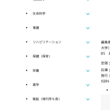
生命科学
看護
編集
リハビリテーション
大学
B5 
保健（保育）
定価
在庫
栄養
発行
ISB
薬学
雑誌（増刊号も含）