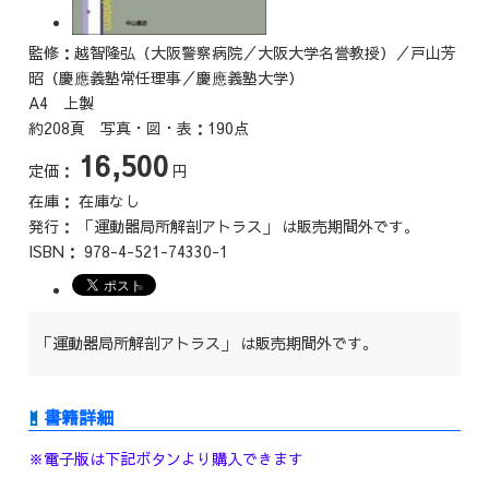
監修：越智隆弘（大阪警察病院／大阪大学名誉教授）／戸山芳
昭（慶應義塾常任理事／慶應義塾大学）
A4 上製
約208頁 写真・図・表：190点
16,500
定価：
円
在庫：
在庫なし
発行：
「運動器局所解剖アトラス」 は販売期間外です。
ISBN：
978-4-521-74330-1
「運動器局所解剖アトラス」 は販売期間外です。
※電子版は下記ボタンより購入できます