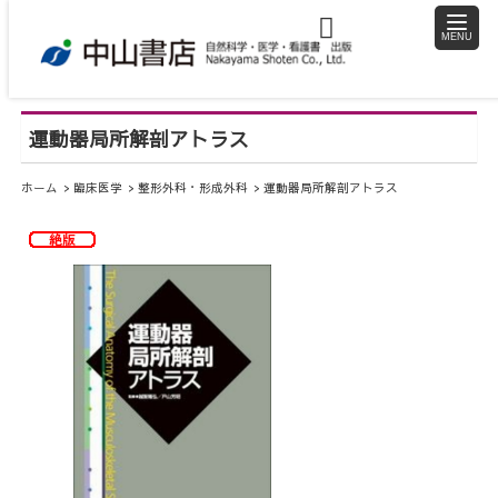
toggle
naviga
運動器局所解剖アトラス
ホーム
臨床医学
整形外科・形成外科
運動器局所解剖アトラス