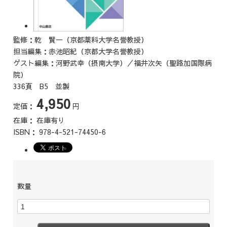
監修：乾 賢一（京都薬科大学名誉教授）
担当編集：赤池昭紀（京都大学名誉教授）
ゲスト編集：河野武幸（摂南大学）／福井次矢（聖路加国際病
院）
336頁 B5 並製
4,950
定価：
円
在庫：
在庫有り
ISBN：
978-4-521-74450-6
数量