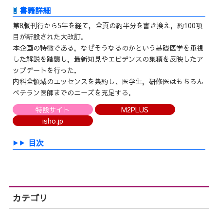
第8版刊行から5年を経て，全頁の約半分を書き換え，約100項
目が新設された大改訂．
本企画の特徴である，なぜそうなるのかという基礎医学を重視
した解説を踏襲し，最新知見やエビデンスの集積を反映したア
ップデートを行った．
内科全領域のエッセンスを集約し、医学生，研修医はもちろん
ベテラン医師までのニーズを充足する．
特設サイト
M2PLUS
isho.jp
目次
カテゴリ