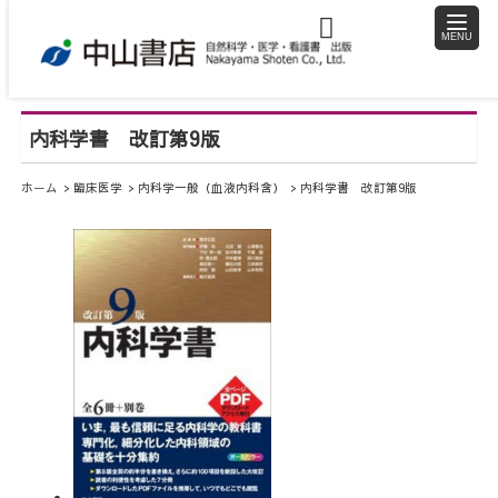
toggle
naviga
内科学書 改訂第9版
ホーム
臨床医学
内科学一般（血液内科含）
内科学書 改訂第9版