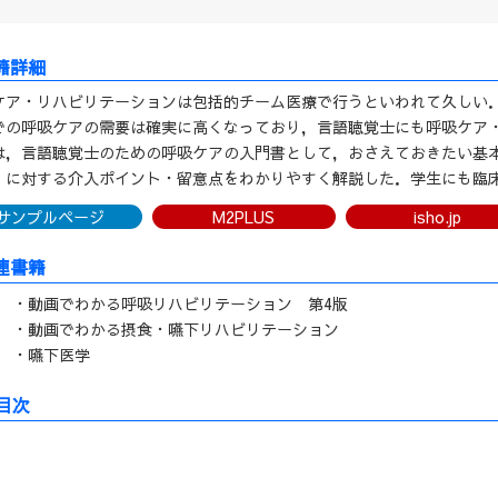
ケア・リハビリテーションは包括的チーム医療で行うといわれて久しい
での呼吸ケアの需要は確実に高くなっており，言語聴覚士にも呼吸ケア
は，言語聴覚士のための呼吸ケアの入門書として，おさえておきたい基
）に対する介入ポイント・留意点をわかりやすく解説した．学生にも臨床
サンプルページ
M2PLUS
isho.jp
連書籍
・動画でわかる呼吸リハビリテーション 第4版
・動画でわかる摂食・嚥下リハビリテーション
・嚥下医学
目次