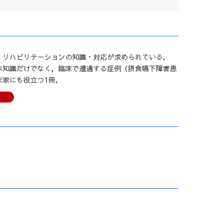
．
・リハビリテーションの知識・対応が求められている．
本知識だけでなく，臨床で遭遇する症例（摂食嚥下障害患
家にも役立つ1冊．