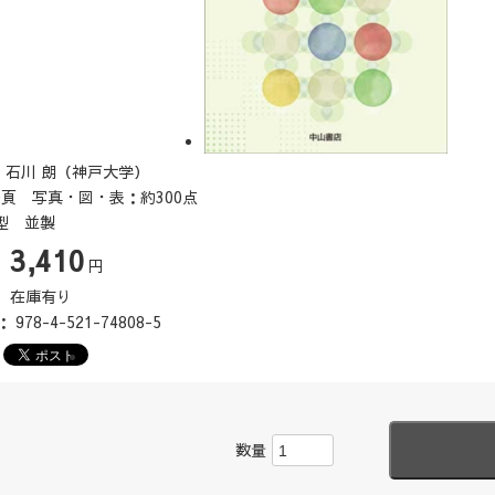
：石川 朗（神戸大学）
0頁 写真・図・表：約300点
型 並製
3,410
：
円
：
在庫有り
N：
978-4-521-74808-5
数量