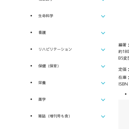
生命科学
看護
編著
リハビリテーション
約18
B5変
保健（保育）
定価
在庫
栄養
ISB
薬学
雑誌（増刊号も含）