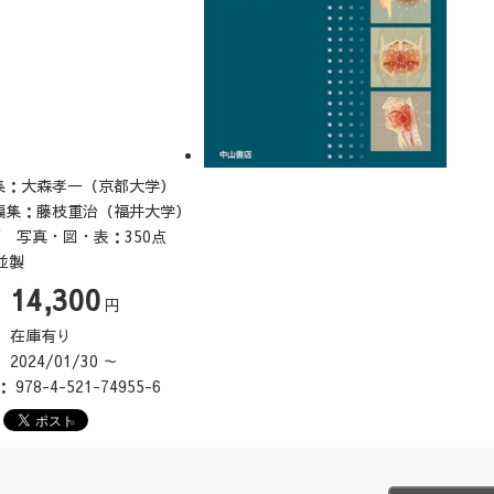
集：大森孝一（京都大学）
編集：藤枝重治（福井大学）
頁 写真・図・表：350点
並製
14,300
：
円
：
在庫有り
：
2024/01/30 ～
N：
978-4-521-74955-6