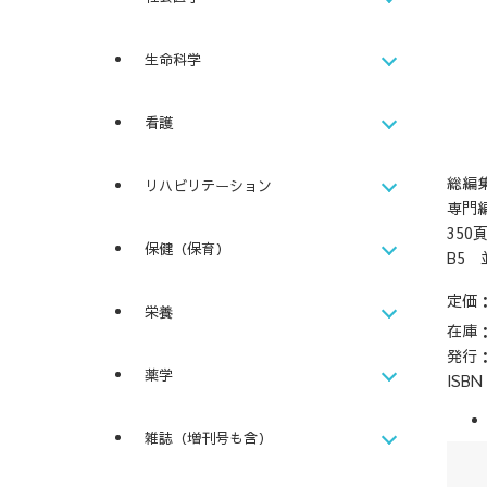
生命科学
看護
総編
リハビリテーション
専門
350
保健（保育）
B5 
定価
栄養
在庫
発行
薬学
ISB
雑誌（増刊号も含）