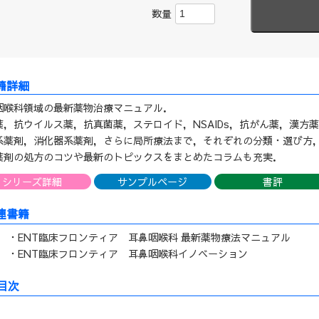
数量
咽喉科領域の最新薬物治療マニュアル．
薬，抗ウイルス薬，抗真菌薬，ステロイド，NSAIDs，抗がん薬，漢方
系薬剤，消化器系薬剤，さらに局所療法まで，それぞれの分類・選び方
薬剤の処方のコツや最新のトピックスをまとめたコラムも充実．
シリーズ詳細
サンプルページ
書評
連書籍
・ENT臨床フロンティア 耳鼻咽喉科 最新薬物療法マニュアル
・ENT臨床フロンティア 耳鼻咽喉科イノベーション
目次