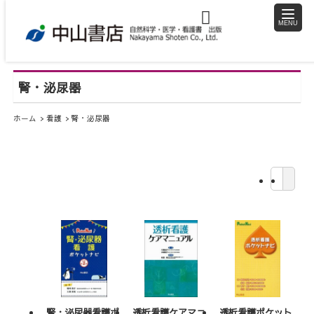
toggle
naviga
腎・泌尿器
ホーム
看護
腎・泌尿器
腎・泌尿器看護ポ
透析看護ケアマニ
透析看護ポケット