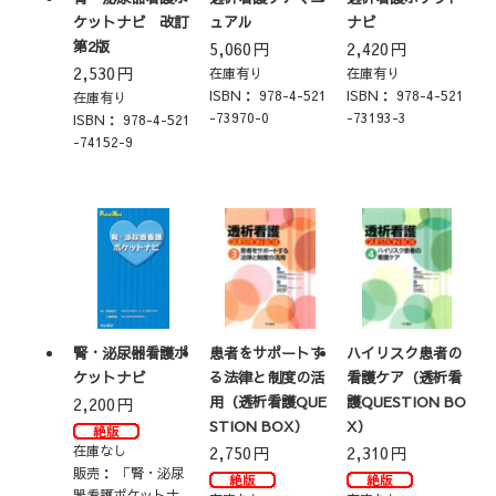
ケットナビ 改訂
ュアル
ナビ
第2版
5,060
円
2,420
円
2,530
円
在庫有り
在庫有り
ISBN：
978-4-521
ISBN：
978-4-521
在庫有り
-73970-0
-73193-3
ISBN：
978-4-521
-74152-9
腎・泌尿器看護ポ
患者をサポートす
ハイリスク患者の
ケットナビ
る法律と制度の活
看護ケア（透析看
用（透析看護QUE
護QUESTION BO
2,200
円
STION BOX）
X）
在庫なし
2,750
円
2,310
円
販売：
「腎・泌尿
器看護ポケットナ