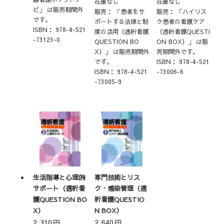
在庫なし
在庫なし
ビ」 は販売期間外
販売：
「患者をサ
販売：
「ハイリス
です。
ポートする法律と制
ク患者の看護ケア
ISBN：
978-4-521
度の活用（透析看護
（透析看護QUESTI
-73123-0
QUESTION BO
ON BOX）」 は販
X）」 は販売期間外
売期間外です。
です。
ISBN：
978-4-521
ISBN：
978-4-521
-73006-6
-73005-9
生活指導と心理的
専門技術とリス
サポート（透析看
ク・感染管理（透
護QUESTION BO
析看護QUESTIO
X）
N BOX）
2,310
円
2,640
円