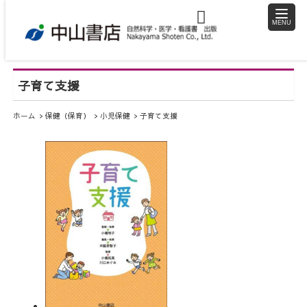
toggle
naviga
子育て支援
ホーム
保健（保育）
小児保健
子育て支援