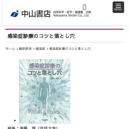
toggle
naviga
感染症診療のコツと落とし穴
ホーム
臨床医学
感染症
感染症診療のコツと落とし穴
編集：斎藤 厚（琉球大学）