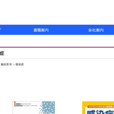
プ
書籍案内
会社案内
症
臨床医学
感染症