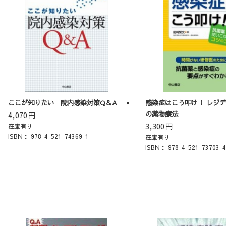
ここが知りたい 院内感染対策Q＆A
感染症はこう叩け！ レジ
の薬物療法
4,070
円
3,300
円
在庫有り
ISBN：
978-4-521-74369-1
在庫有り
ISBN：
978-4-521-73703-