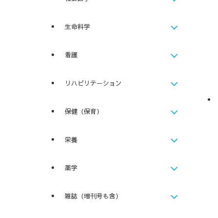
生命科学
看護
リハビリテーション
保健（保育）
栄養
薬学
雑誌（増刊号も含）